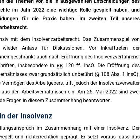
ilen die Themen vor, die in ausgewählten Entscheidungen des
ichte im Jahr 2022 eine wichtige Rolle gespielt haben, und
eidungen für die Praxis haben. Im zweiten Teil unseres
rbeitsrecht.
ensiv mit dem Insolvenzarbeitsrecht. Das Zusammenspiel von
 wieder Anlass für Diskussionen. Vor Inkrafttreten der
t uneingeschränkt auch nach Eröffnung des Insolvenzverfahrens.
hriften, insbesondere in §§ 120 ff. InsO. Die Eröffnung des
erhältnisses zwar grundsätzlich unberührt (§ 108 Abs. 1 InsO).
 Vermögen des Arbeitgebers, tritt jedoch der Insolvenzverwalter
s aus den Arbeitsverhältnissen ein. Am 25. Mai 2022 sind zwei
nnende Fragen in diesem Zusammenhang beantworten.
in der Insolvenz
tellungsanspruch im Zusammenhang mit einer Insolvenz. Der
regelt und richterrechtlich geprägt. Er setzt voraus, dass das