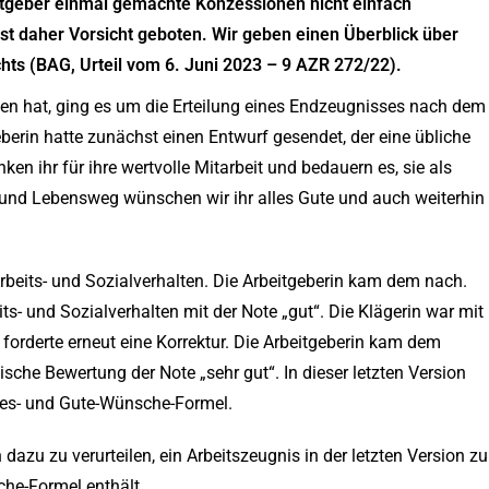
tgeber einmal gemachte Konzessionen nicht einfach
t daher Vorsicht geboten. Wir geben einen Überblick über
hts (BAG, Urteil vom 6. Juni 2023 – 9 AZR 272/22).
den hat, ging es um die Erteilung eines Endzeugnisses nach dem
eberin hatte zunächst einen Entwurf gesendet, der eine übliche
n ihr für ihre wertvolle Mitarbeit und bedauern es, sie als
fs- und Lebensweg wünschen wir ihr alles Gute und auch weiterhin
Arbeits- und Sozialverhalten. Die Arbeitgeberin kam dem nach.
ts- und Sozialverhalten mit der Note „gut“. Die Klägerin war mit
forderte erneut eine Korrektur. Die Arbeitgeberin kam dem
sche Bewertung der Note „sehr gut“. In dieser letzten Version
nkes- und Gute-Wünsche-Formel.
 dazu zu verurteilen, ein Arbeitszeugnis in der letzten Version zu
che-Formel enthält.